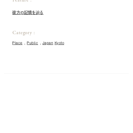
Feature :
彼方の記憶を辿る
Category :
Place
Public
Japan
Kyoto
ログインはこちら
新規登録はこちら
text/photo :
STUDIO HAS