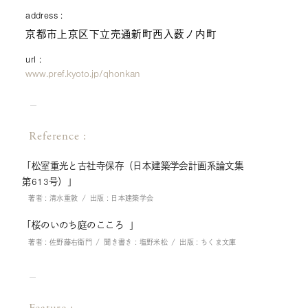
address :
京都市上京区下立売通新町西入薮ノ内町
url :
www.pref.kyoto.jp/qhonkan
Reference :
「松室重光と古社寺保存（日本建築学会計画系論文集
第613号）」
著者
:
清水重敦
出版
:
日本建築学会
「桜のいのち庭のこころ 」
著者
:
佐野藤右衛門
聞き書き
:
塩野米松
出版
:
ちくま文庫