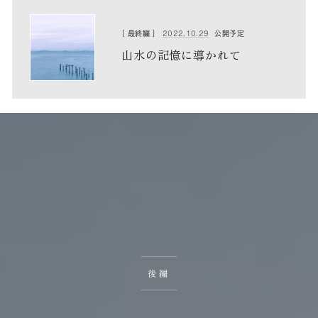
2022.10.29
[ 最終編 ]
公開予定
山水の記憶に導かれて
後編