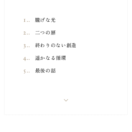
1.
朧げな光
2.
二つの扉
3.
終わりのない創造
4.
遥かなる循環
5.
最後の話