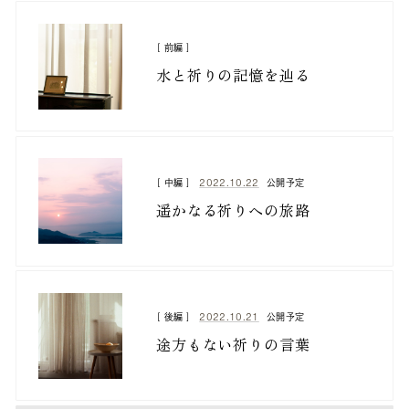
[ 前編 ]
水と祈りの記憶を辿る
2022.10.22
[ 中編 ]
公開予定
遥かなる祈りへの旅路
2022.10.21
[ 後編 ]
公開予定
途方もない祈りの言葉