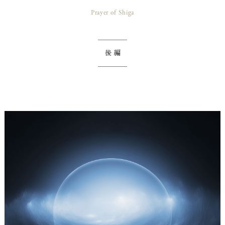
Prayer of Shiga
後編