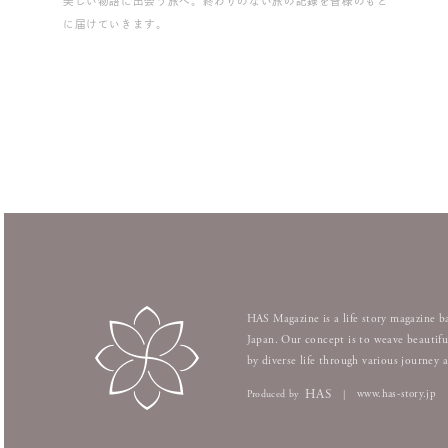
美しい物語に出会う旅へ。終わりのない旅の記録を皆様のもと
に届けていきます。
HAS Magazine is a life story magazine b
Japan. Our concept is to weave beautifu
by diverse life through various journey 
HAS
www.has-story.jp
Produced by
|