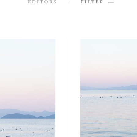
editors
filter
editors
filter
Poetry
連載