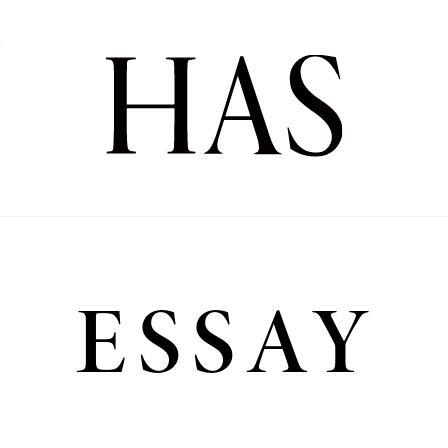
Y
Y
ESSAY
Poetry
連載