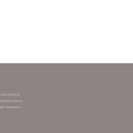
ased in Kyoto,
l stories woven
and encounters.