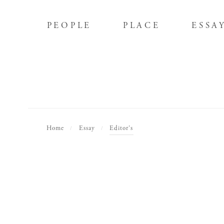
PEOPLE
PLACE
ESSA
PEOPLE
PLACE
ESSA
Home
Essay
Editor's
/
/
Poetry
連載
Poetry
連載
小編